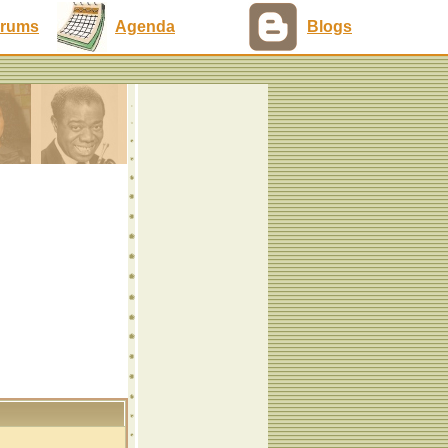
rums
Agenda
Blogs