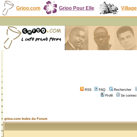
Grioo.com
Grioo Pour Elle
Village
RSS
FAQ
Rechercher
Profil
Se connect
grioo.com Index du Forum