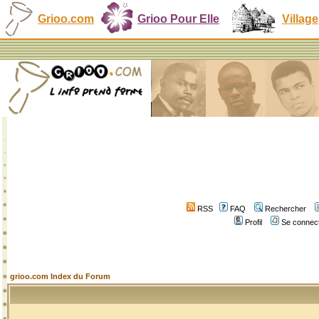
Grioo.com
Grioo Pour Elle
Village
RSS
FAQ
Rechercher
Profil
Se connect
grioo.com Index du Forum