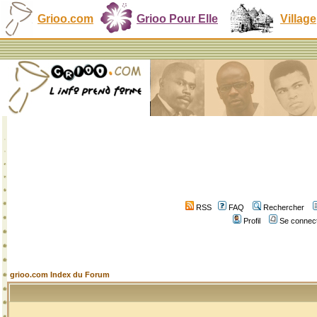
Grioo.com
Grioo Pour Elle
Village
RSS
FAQ
Rechercher
Profil
Se connect
grioo.com Index du Forum