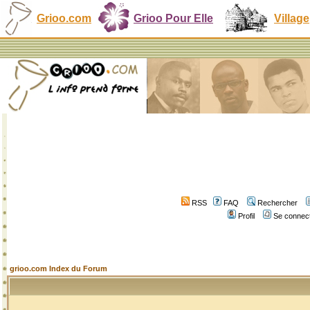
Grioo.com
Grioo Pour Elle
Village
RSS
FAQ
Rechercher
Profil
Se connect
grioo.com Index du Forum