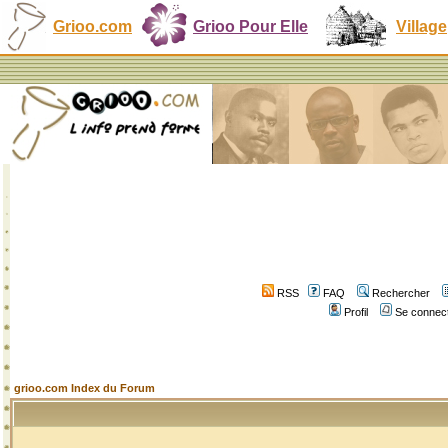
Grioo.com
Grioo Pour Elle
Village
RSS
FAQ
Rechercher
Profil
Se connect
grioo.com Index du Forum