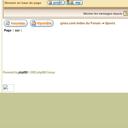
Revenir en haut de page
Montrer les messages depuis:
grioo.com Index du Forum
->
Sports
Page
1
sur
1
Powered by
phpBB
© 2001 phpBB Group