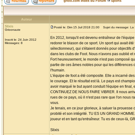
grioo.com Index du Forum
->
Sports
Auteur
Slixis
Posté le: Dim 15 Juil 2018 21:00
Sujet du message: La 
Grioonaute
En 2012, lorsqu'il est devenu entraîneur de l'équipe
Inscrit le: 24 Juin 2012
redorer le blason de ce sport. Un sport qui avait été 
Messages: 8
sélectionneur), qui s'étaient donnés pour objectifs 
dans les clubs de Foot. Nous n'avons pas oublié et 
Fort heureusement, le monde n'est pas composé que d
partie de ces âmes nobles pour qui les différences de
l'humain.
L'équipe de foot a été composite. Elle a incarné des 
le courage. Et le résultat est là. Le pays est champ
avoir marqué le but ayant conduit l'équipe en fina
CONTINUEZ DE NOUS FAIRE VIBRER. Il nous arrive p
rues de ce pays, où il n'est pas rare que l'on nous r
vous.
Je tenais, en ce jour glorieux, à saluer la proues
probité et son intégrité. TU ES UN GRAND HOMME. Se
joueur et en tant qu'entraîneur. Tu es de ceux
Slixis