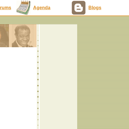
rums
Agenda
Blogs