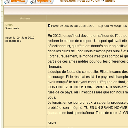
grioo.com Index du Forum
->
Sports
Auteur
Slixis
Posté le: Dim 15 Juil 2018 21:00
Sujet du message: La 
Grioonaute
En 2012, lorsqu'il est devenu entraîneur de l'équipe
Inscrit le: 24 Juin 2012
redorer le blason de ce sport. Un sport qui avait été 
Messages: 8
sélectionneur), qui s'étaient donnés pour objectifs 
dans les clubs de Foot. Nous n'avons pas oublié et 
Fort heureusement, le monde n'est pas composé que d
partie de ces âmes nobles pour qui les différences de
l'humain.
L'équipe de foot a été composite. Elle a incarné des 
le courage. Et le résultat est là. Le pays est champ
avoir marqué le but ayant conduit l'équipe en fina
CONTINUEZ DE NOUS FAIRE VIBRER. Il nous arrive p
rues de ce pays, où il n'est pas rare que l'on nous r
vous.
Je tenais, en ce jour glorieux, à saluer la proues
probité et son intégrité. TU ES UN GRAND HOMME. Se
joueur et en tant qu'entraîneur. Tu es de ceux
Slixis