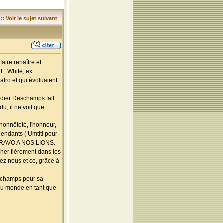
::
Voir le sujet suivant
aire renaître et
 L. White, ex
afro et qui évoluaient
Didier Deschamps fait
u, il ne voit que
’honnêteté, l'honneur,
cendants ( Umtiti pour
. BRAVO A NOS LIONS.
her fièrement dans les
hez nous et ce, grâce à
eschamps pour sa
 du monde en tant que