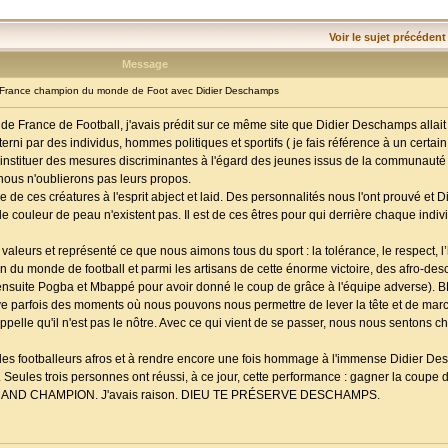
Voir le sujet précédent
Message
France champion du monde de Foot avec Didier Deschamps
 de France de Football, j'avais prédit sur ce même site que Didier Deschamps allait f
terni par des individus, hommes politiques et sportifs ( je fais référence à un certain
d'instituer des mesures discriminantes à l'égard des jeunes issus de la communauté 
nous n'oublierons pas leurs propos.
e ces créatures à l'esprit abject et laid. Des personnalités nous l'ont prouvé et 
 couleur de peau n'existent pas. Il est de ces êtres pour qui derrière chaque individ
valeurs et représenté ce que nous aimons tous du sport : la tolérance, le respect, l
ion du monde de football et parmi les artisans de cette énorme victoire, des afro-des
l, ensuite Pogba et Mbappé pour avoir donné le coup de grâce à l'équipe adverse)
arfois des moments où nous pouvons nous permettre de lever la tête et de marc
appelle qu'il n'est pas le nôtre. Avec ce qui vient de se passer, nous nous sentons c
se des footballeurs afros et à rendre encore une fois hommage à l'immense Didier D
ules trois personnes ont réussi, à ce jour, cette performance : gagner la coupe
-là, GRAND CHAMPION. J'avais raison. DIEU TE PRÉSERVE DESCHAMPS.