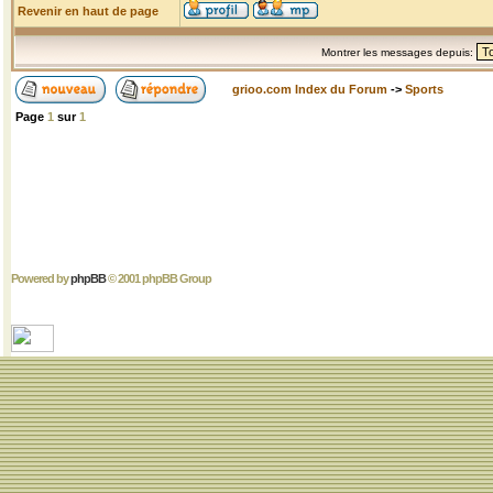
Revenir en haut de page
Montrer les messages depuis:
grioo.com Index du Forum
->
Sports
Page
1
sur
1
Powered by
phpBB
© 2001 phpBB Group