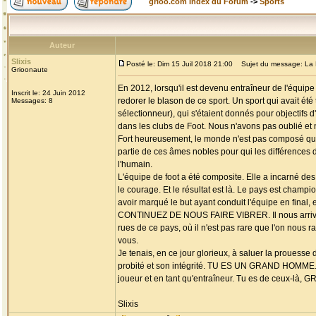
grioo.com Index du Forum
->
Sports
Auteur
Slixis
Posté le: Dim 15 Juil 2018 21:00
Sujet du message: La 
Grioonaute
En 2012, lorsqu'il est devenu entraîneur de l'équipe
Inscrit le: 24 Juin 2012
redorer le blason de ce sport. Un sport qui avait été 
Messages: 8
sélectionneur), qui s'étaient donnés pour objectifs 
dans les clubs de Foot. Nous n'avons pas oublié et 
Fort heureusement, le monde n'est pas composé que d
partie de ces âmes nobles pour qui les différences de
l'humain.
L'équipe de foot a été composite. Elle a incarné des 
le courage. Et le résultat est là. Le pays est champ
avoir marqué le but ayant conduit l'équipe en fina
CONTINUEZ DE NOUS FAIRE VIBRER. Il nous arrive p
rues de ce pays, où il n'est pas rare que l'on nous r
vous.
Je tenais, en ce jour glorieux, à saluer la proues
probité et son intégrité. TU ES UN GRAND HOMME. Se
joueur et en tant qu'entraîneur. Tu es de ceux
Slixis