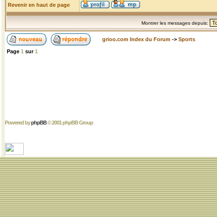
Revenir en haut de page
Montrer les messages depuis:
grioo.com Index du Forum
->
Sports
Page
1
sur
1
Powered by
phpBB
© 2001 phpBB Group