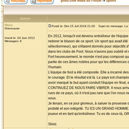
grioo.com Index du Forum
->
Sports
Auteur
Slixis
Posté le: Dim 15 Juil 2018 21:00
Sujet du message: La 
Grioonaute
En 2012, lorsqu'il est devenu entraîneur de l'équipe
Inscrit le: 24 Juin 2012
redorer le blason de ce sport. Un sport qui avait été 
Messages: 8
sélectionneur), qui s'étaient donnés pour objectifs 
dans les clubs de Foot. Nous n'avons pas oublié et 
Fort heureusement, le monde n'est pas composé que d
partie de ces âmes nobles pour qui les différences de
l'humain.
L'équipe de foot a été composite. Elle a incarné des 
le courage. Et le résultat est là. Le pays est champ
avoir marqué le but ayant conduit l'équipe en fina
CONTINUEZ DE NOUS FAIRE VIBRER. Il nous arrive p
rues de ce pays, où il n'est pas rare que l'on nous r
vous.
Je tenais, en ce jour glorieux, à saluer la proues
probité et son intégrité. TU ES UN GRAND HOMME. Se
joueur et en tant qu'entraîneur. Tu es de ceux
Slixis