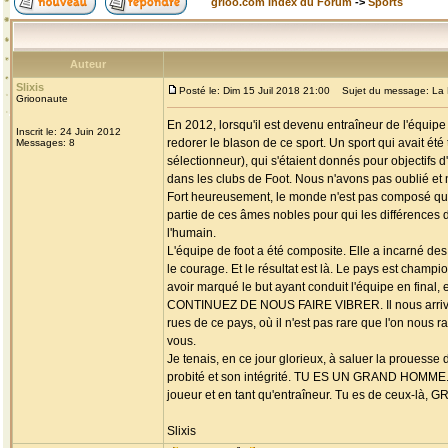
grioo.com Index du Forum
->
Sports
Auteur
Slixis
Posté le: Dim 15 Juil 2018 21:00
Sujet du message: La 
Grioonaute
En 2012, lorsqu'il est devenu entraîneur de l'équipe
Inscrit le: 24 Juin 2012
redorer le blason de ce sport. Un sport qui avait été 
Messages: 8
sélectionneur), qui s'étaient donnés pour objectifs 
dans les clubs de Foot. Nous n'avons pas oublié et 
Fort heureusement, le monde n'est pas composé que d
partie de ces âmes nobles pour qui les différences de
l'humain.
L'équipe de foot a été composite. Elle a incarné des 
le courage. Et le résultat est là. Le pays est champ
avoir marqué le but ayant conduit l'équipe en fina
CONTINUEZ DE NOUS FAIRE VIBRER. Il nous arrive p
rues de ce pays, où il n'est pas rare que l'on nous r
vous.
Je tenais, en ce jour glorieux, à saluer la proues
probité et son intégrité. TU ES UN GRAND HOMME. Se
joueur et en tant qu'entraîneur. Tu es de ceux
Slixis