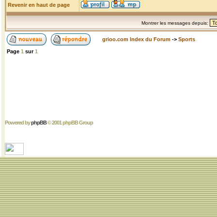
Revenir en haut de page
Montrer les messages depuis:
grioo.com Index du Forum
->
Sports
Page
1
sur
1
Powered by
phpBB
© 2001 phpBB Group