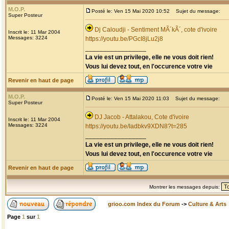
M.O.P.
Posté le: Ven 15 Mai 2020 10:52
Sujet du message:
Super Posteur
Dj Caloudji - Sentiment MÃ´kÃ´, cote d'ivoire
Inscrit le: 11 Mar 2004
Messages: 3224
https://youtu.be/PGcI8jLu2j8
_________________
La vie est un privilege, elle ne vous doit rien!
Vous lui devez tout, en l'occurence votre vie
Revenir en haut de page
M.O.P.
Posté le: Ven 15 Mai 2020 11:03
Sujet du message:
Super Posteur
DJ Jacob - Attalakou, Cote d'ivoire
Inscrit le: 11 Mar 2004
Messages: 3224
https://youtu.be/Iadbkv9XDN8?t=285
_________________
La vie est un privilege, elle ne vous doit rien!
Vous lui devez tout, en l'occurence votre vie
Revenir en haut de page
Montrer les messages depuis:
grioo.com Index du Forum
->
Culture & Arts
Page
1
sur
1