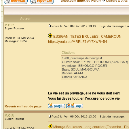
grioo.com Index du Forum
->
Culture & Arts
Auteur
M.O.P.
Posté le: Ven 06 Déc 2019 13:19
Sujet du message: La
Super Posteur
ESSIGAN, TETES BRULEES , CAMEROUN
Inscrit le: 11 Mar 2004
Messages: 3224
https://youtu.be/MRELE1VY7Xw?t=54
Citation:
1988, printemps de bourges!
Guitare solo: EPEME THEODORE(ZANZIBAR)
rythmique : BEKONGO ROGER
Bass: SOUL MANGOUMA
Batterie: AFATA
Choeur.: AHANDA
_________________
La vie est un privilege, elle ne vous doit rien!
Vous lui devez tout, en l'occurence votre vie
Revenir en haut de page
M.O.P.
Posté le: Ven 06 Déc 2019 13:50
Sujet du message:
Super Posteur
Mbarga Soukouss - long courrier (Essamba - Eb
Inscrit le: 11 Mar 2004