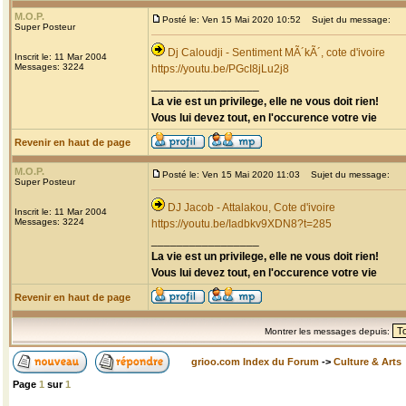
M.O.P.
Posté le: Ven 15 Mai 2020 10:52
Sujet du message:
Super Posteur
Dj Caloudji - Sentiment MÃ´kÃ´, cote d'ivoire
Inscrit le: 11 Mar 2004
Messages: 3224
https://youtu.be/PGcI8jLu2j8
_________________
La vie est un privilege, elle ne vous doit rien!
Vous lui devez tout, en l'occurence votre vie
Revenir en haut de page
M.O.P.
Posté le: Ven 15 Mai 2020 11:03
Sujet du message:
Super Posteur
DJ Jacob - Attalakou, Cote d'ivoire
Inscrit le: 11 Mar 2004
Messages: 3224
https://youtu.be/Iadbkv9XDN8?t=285
_________________
La vie est un privilege, elle ne vous doit rien!
Vous lui devez tout, en l'occurence votre vie
Revenir en haut de page
Montrer les messages depuis:
grioo.com Index du Forum
->
Culture & Arts
Page
1
sur
1