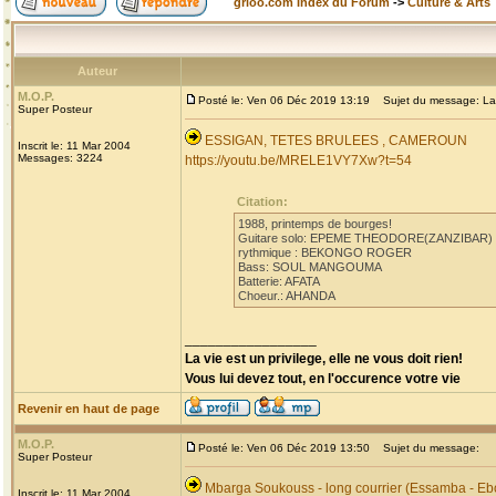
grioo.com Index du Forum
->
Culture & Arts
Auteur
M.O.P.
Posté le: Ven 06 Déc 2019 13:19
Sujet du message: La
Super Posteur
ESSIGAN, TETES BRULEES , CAMEROUN
Inscrit le: 11 Mar 2004
Messages: 3224
https://youtu.be/MRELE1VY7Xw?t=54
Citation:
1988, printemps de bourges!
Guitare solo: EPEME THEODORE(ZANZIBAR)
rythmique : BEKONGO ROGER
Bass: SOUL MANGOUMA
Batterie: AFATA
Choeur.: AHANDA
_________________
La vie est un privilege, elle ne vous doit rien!
Vous lui devez tout, en l'occurence votre vie
Revenir en haut de page
M.O.P.
Posté le: Ven 06 Déc 2019 13:50
Sujet du message:
Super Posteur
Mbarga Soukouss - long courrier (Essamba - Eb
Inscrit le: 11 Mar 2004