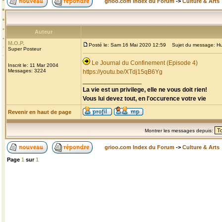
grioo.com Index du Forum
->
Culture & Arts
Auteur
M.O.P.
Posté le: Sam 16 Mai 2020 12:59
Sujet du message: Hu
Super Posteur
Le Journal du Confinement (Episode 4)
Inscrit le: 11 Mar 2004
Messages: 3224
https://youtu.be/XTdj15qB6Yg
_________________
La vie est un privilege, elle ne vous doit rien!
Vous lui devez tout, en l'occurence votre vie
Revenir en haut de page
Montrer les messages depuis:
grioo.com Index du Forum
->
Culture & Arts
Page
1
sur
1