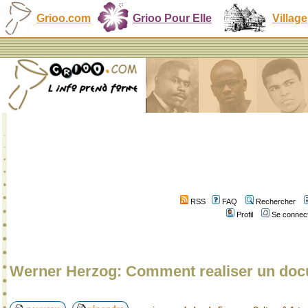
Grioo.com
Grioo Pour Elle
Village
RSS
FAQ
Rechercher
Profil
Se connect
Werner Herzog: Comment realiser un doc