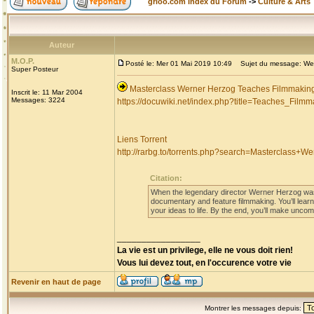
grioo.com Index du Forum
->
Culture & Arts
Auteur
M.O.P.
Posté le: Mer 01 Mai 2019 10:49
Sujet du message: Wern
Super Posteur
Masterclass Werner Herzog Teaches Filmmakin
Inscrit le: 11 Mar 2004
Messages: 3224
https://docuwiki.net/index.php?title=Teaches_Filmm
Liens Torrent
http://rarbg.to/torrents.php?search=Masterclass
Citation:
When the legendary director Werner Herzog was 
documentary and feature filmmaking. You’ll learn
your ideas to life. By the end, you’ll make uncom
_________________
La vie est un privilege, elle ne vous doit rien!
Vous lui devez tout, en l'occurence votre vie
Revenir en haut de page
Montrer les messages depuis: