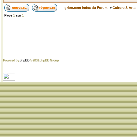
grioo.com Index du Forum
->
Culture & Arts
Page
1
sur
1
Powered by
phpBB
© 2001 phpBB Group