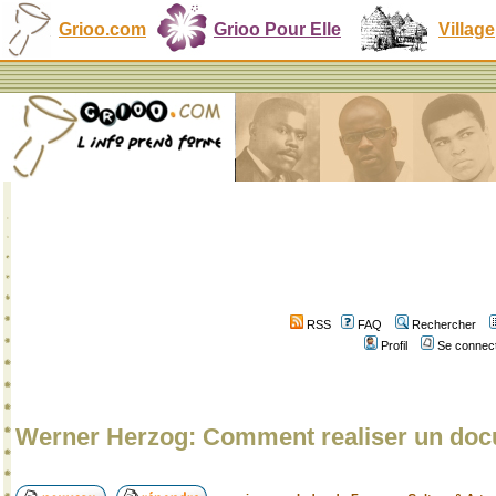
Grioo.com
Grioo Pour Elle
Village
RSS
FAQ
Rechercher
Profil
Se connect
Werner Herzog: Comment realiser un doc