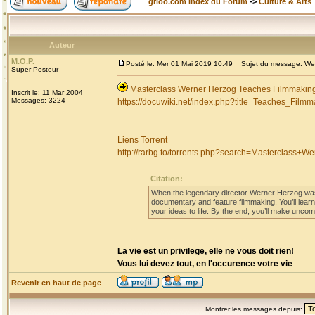
grioo.com Index du Forum
->
Culture & Arts
Auteur
M.O.P.
Posté le: Mer 01 Mai 2019 10:49
Sujet du message: Wern
Super Posteur
Masterclass Werner Herzog Teaches Filmmakin
Inscrit le: 11 Mar 2004
Messages: 3224
https://docuwiki.net/index.php?title=Teaches_Filmm
Liens Torrent
http://rarbg.to/torrents.php?search=Masterclass
Citation:
When the legendary director Werner Herzog was 
documentary and feature filmmaking. You’ll learn
your ideas to life. By the end, you’ll make uncom
_________________
La vie est un privilege, elle ne vous doit rien!
Vous lui devez tout, en l'occurence votre vie
Revenir en haut de page
Montrer les messages depuis: