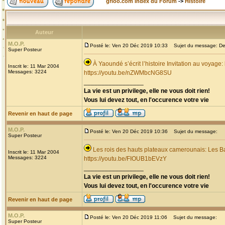
grioo.com Index du Forum
->
Histoire
Auteur
M.O.P.
Posté le: Ven 20 Déc 2019 10:33
Sujet du message: Dec
Super Posteur
À Yaoundé s’écrit l’histoire Invitation au voyage
Inscrit le: 11 Mar 2004
Messages: 3224
https://youtu.be/nZWMbcNG8SU
_________________
La vie est un privilege, elle ne vous doit rien!
Vous lui devez tout, en l'occurence votre vie
Revenir en haut de page
M.O.P.
Posté le: Ven 20 Déc 2019 10:36
Sujet du message:
Super Posteur
Les rois des hauts plateaux camerounais: Les B
Inscrit le: 11 Mar 2004
Messages: 3224
https://youtu.be/FIOUB1bEVzY
_________________
La vie est un privilege, elle ne vous doit rien!
Vous lui devez tout, en l'occurence votre vie
Revenir en haut de page
M.O.P.
Posté le: Ven 20 Déc 2019 11:06
Sujet du message:
Super Posteur