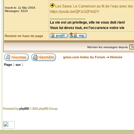
Les Sawa: Le Cameroun au fil de l’eau avec les
Inscrit le: 11 Mar 2004
Messages: 3224
https://youtu.be/QPJc3ZFXd2Y
_________________
La vie est un privilege, elle ne vous doit rien!
Vous lui devez tout, en l'occurence votre vie
Revenir en haut de page
Montrer les messages depuis:
grioo.com Index du Forum
->
Histoire
Page
1
sur
1
Powered by
phpBB
© 2001 phpBB Group