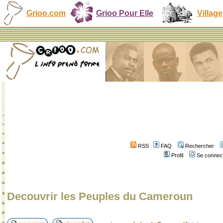
Grioo.com
Grioo Pour Elle
Village
RSS
FAQ
Rechercher
Profil
Se connect
Decouvrir les Peuples du Cameroun