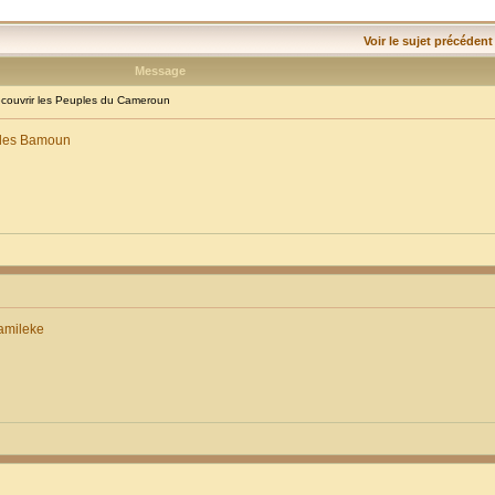
Voir le sujet précédent
Message
ouvrir les Peuples du Cameroun
: les Bamoun
amileke