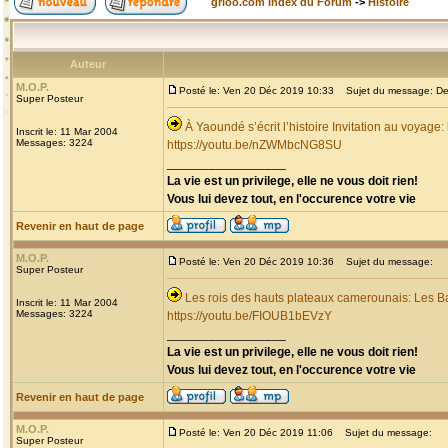
grioo.com Index du Forum
->
Histoire
Auteur
M.O.P.
Posté le: Ven 20 Déc 2019 10:33
Sujet du message: Dec
Super Posteur
À Yaoundé s’écrit l’histoire Invitation au voyage
Inscrit le: 11 Mar 2004
Messages: 3224
https://youtu.be/nZWMbcNG8SU
_________________
La vie est un privilege, elle ne vous doit rien!
Vous lui devez tout, en l'occurence votre vie
Revenir en haut de page
M.O.P.
Posté le: Ven 20 Déc 2019 10:36
Sujet du message:
Super Posteur
Les rois des hauts plateaux camerounais: Les B
Inscrit le: 11 Mar 2004
Messages: 3224
https://youtu.be/FIOUB1bEVzY
_________________
La vie est un privilege, elle ne vous doit rien!
Vous lui devez tout, en l'occurence votre vie
Revenir en haut de page
M.O.P.
Posté le: Ven 20 Déc 2019 11:06
Sujet du message:
Super Posteur