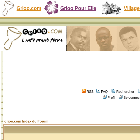
Grioo.com
Grioo Pour Elle
Village
RSS
FAQ
Rechercher
Profil
Se connect
grioo.com Index du Forum