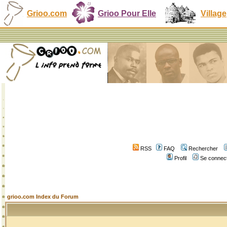
Grioo.com
Grioo Pour Elle
Village
RSS
FAQ
Rechercher
Profil
Se connect
grioo.com Index du Forum