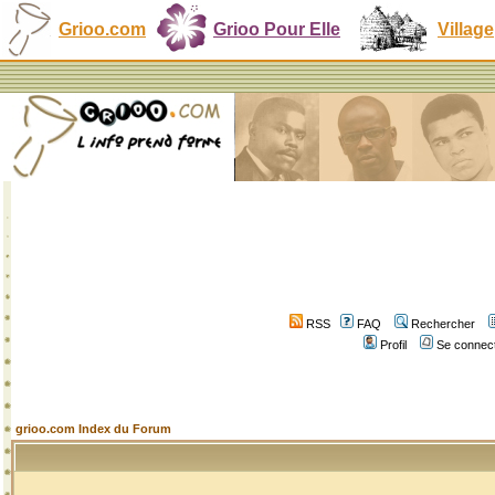
Grioo.com
Grioo Pour Elle
Village
RSS
FAQ
Rechercher
Profil
Se connect
grioo.com Index du Forum