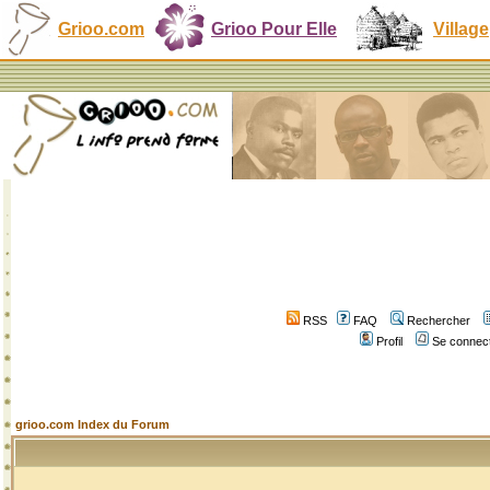
Grioo.com
Grioo Pour Elle
Village
RSS
FAQ
Rechercher
Profil
Se connect
grioo.com Index du Forum