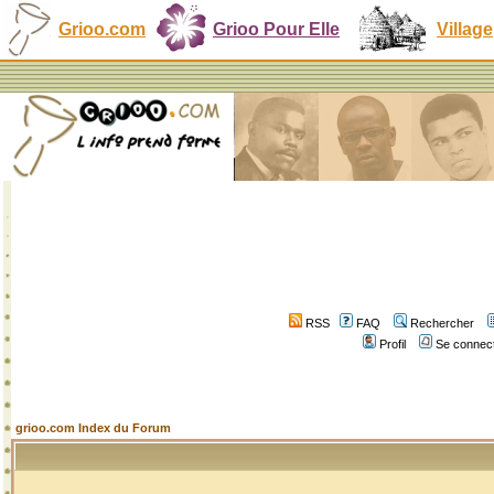
Grioo.com
Grioo Pour Elle
Village
RSS
FAQ
Rechercher
Profil
Se connect
grioo.com Index du Forum