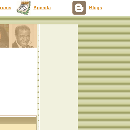
rums
Agenda
Blogs