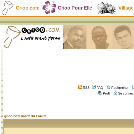
Grioo.com
Grioo Pour Elle
Village
RSS
FAQ
Rechercher
Profil
Se connect
grioo.com Index du Forum