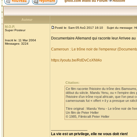
grioo.com Index du Forum
->
Histoire
Auteur
M.O.P.
Posté le: Sam 05 Aoû 2017 16:10
Sujet du message: His
Super Posteur
Documentaire Allemand qui raconte leur Arrivee au
Inscrit le: 11 Mar 2004
Messages: 3224
Cameroun : Le trône noir de l'empereur (Document
https://youtu.be/RdDvCoXNt4o
Citation:
Ce film raconte l’histoire du trône des Bamoum
début du siècle. Mandu Yenu, ou « l’empire des 
l’histoire d’un trône royal africain, que l’on pe
camerounais fut « offert » il y a presque un si
Titre original : Mandu Yenu - Le trône noir de l'
Un film de Peter Heller
© 1985, Filmkraft Peter Heller
_________________
La vie est un privilege, elle ne vous doit rien!