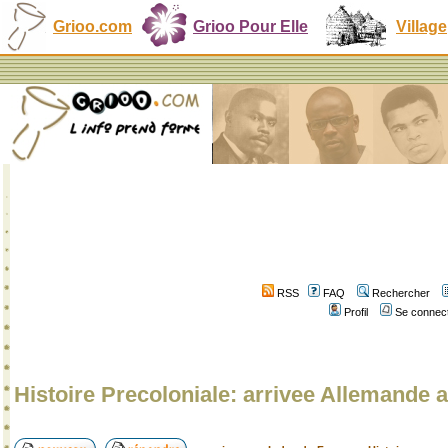
Grioo.com
Grioo Pour Elle
Village
RSS
FAQ
Rechercher
Profil
Se connect
Histoire Precoloniale: arrivee Allemand