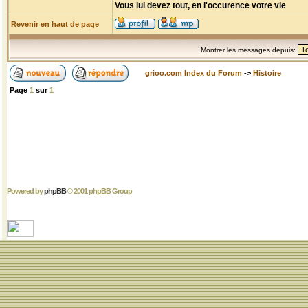
Vous lui devez tout, en l'occurence votre vie
Revenir en haut de page
Montrer les messages depuis:
grioo.com Index du Forum
->
Histoire
Page
1
sur
1
Powered by
phpBB
© 2001 phpBB Group