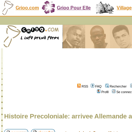
Grioo.com
Grioo Pour Elle
Village
RSS
FAQ
Rechercher
Profil
Se connect
Histoire Precoloniale: arrivee Allemand