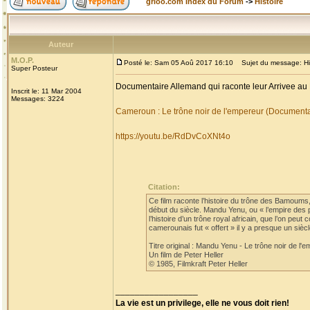
grioo.com Index du Forum
->
Histoire
Auteur
M.O.P.
Posté le: Sam 05 Aoû 2017 16:10
Sujet du message: His
Super Posteur
Documentaire Allemand qui raconte leur Arrivee au
Inscrit le: 11 Mar 2004
Messages: 3224
Cameroun : Le trône noir de l'empereur (Document
https://youtu.be/RdDvCoXNt4o
Citation:
Ce film raconte l’histoire du trône des Bamoum
début du siècle. Mandu Yenu, ou « l’empire des 
l’histoire d’un trône royal africain, que l’on pe
camerounais fut « offert » il y a presque un si
Titre original : Mandu Yenu - Le trône noir de l'
Un film de Peter Heller
© 1985, Filmkraft Peter Heller
_________________
La vie est un privilege, elle ne vous doit rien!