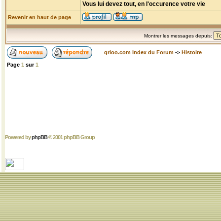
Vous lui devez tout, en l'occurence votre vie
Revenir en haut de page
Montrer les messages depuis:
grioo.com Index du Forum
->
Histoire
Page
1
sur
1
Powered by
phpBB
© 2001 phpBB Group