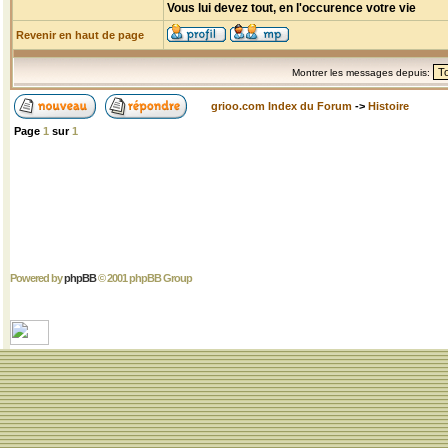
Vous lui devez tout, en l'occurence votre vie
Revenir en haut de page
Montrer les messages depuis:
grioo.com Index du Forum
->
Histoire
Page
1
sur
1
Powered by
phpBB
© 2001 phpBB Group