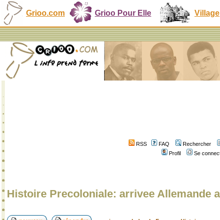
Grioo.com
Grioo Pour Elle
Village
RSS
FAQ
Rechercher
Profil
Se connect
Histoire Precoloniale: arrivee Allemand