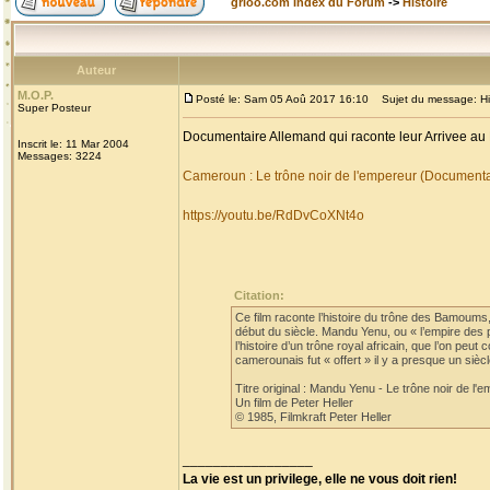
grioo.com Index du Forum
->
Histoire
Auteur
M.O.P.
Posté le: Sam 05 Aoû 2017 16:10
Sujet du message: His
Super Posteur
Documentaire Allemand qui raconte leur Arrivee au
Inscrit le: 11 Mar 2004
Messages: 3224
Cameroun : Le trône noir de l'empereur (Document
https://youtu.be/RdDvCoXNt4o
Citation:
Ce film raconte l’histoire du trône des Bamoum
début du siècle. Mandu Yenu, ou « l’empire des 
l’histoire d’un trône royal africain, que l’on pe
camerounais fut « offert » il y a presque un si
Titre original : Mandu Yenu - Le trône noir de l'
Un film de Peter Heller
© 1985, Filmkraft Peter Heller
_________________
La vie est un privilege, elle ne vous doit rien!