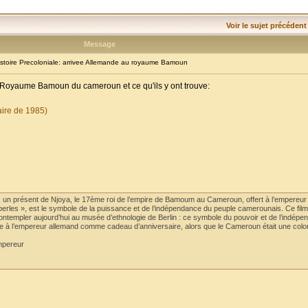
Voir le sujet précédent
Message
toire Precoloniale: arrivee Allemande au royaume Bamoun
 Royaume Bamoun du cameroun et ce qu'ils y ont trouve:
aire de 1985)
s, un présent de Njoya, le 17ème roi de l’empire de Bamoum au Cameroun, offert à l’empereur
perles », est le symbole de la puissance et de l’indépendance du peuple camerounais. Ce fil
ut contempler aujourd’hui au musée d’ethnologie de Berlin : ce symbole du pouvoir et de l’indép
ècle à l’empereur allemand comme cadeau d’anniversaire, alors que le Cameroun était une colo
empereur