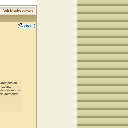
::
Voir le sujet suivant
 allemand au
m raconte
endance des rois
nie allemande.