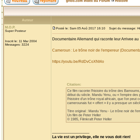
grioo.com Index du Forum
->
Histoire
Auteur
M.O.P.
Posté le: Sam 05 Aoû 2017 16:10
Sujet du message: His
Super Posteur
Documentaire Allemand qui raconte leur Arrivee au
Inscrit le: 11 Mar 2004
Messages: 3224
Cameroun : Le trône noir de l'empereur (Document
https://youtu.be/RdDvCoXNt4o
Citation:
Ce film raconte l’histoire du trône des Bamoum
début du siècle. Mandu Yenu, ou « l’empire des 
l’histoire d’un trône royal africain, que l’on pe
camerounais fut « offert » il y a presque un si
Titre original : Mandu Yenu - Le trône noir de l'
Un film de Peter Heller
© 1985, Filmkraft Peter Heller
_________________
La vie est un privilege, elle ne vous doit rien!