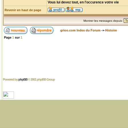
Vous lui devez tout, en l'occurence votre vie
Revenir en haut de page
Montrer les messages depuis:
grioo.com Index du Forum
->
Histoire
Page
1
sur
1
Powered by
phpBB
© 2001 phpBB Group