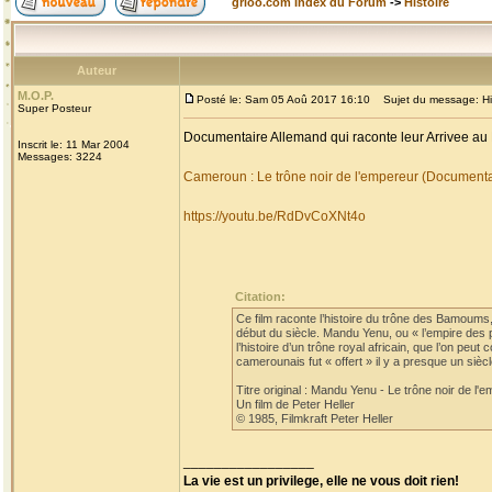
grioo.com Index du Forum
->
Histoire
Auteur
M.O.P.
Posté le: Sam 05 Aoû 2017 16:10
Sujet du message: His
Super Posteur
Documentaire Allemand qui raconte leur Arrivee au
Inscrit le: 11 Mar 2004
Messages: 3224
Cameroun : Le trône noir de l'empereur (Document
https://youtu.be/RdDvCoXNt4o
Citation:
Ce film raconte l’histoire du trône des Bamoum
début du siècle. Mandu Yenu, ou « l’empire des 
l’histoire d’un trône royal africain, que l’on pe
camerounais fut « offert » il y a presque un si
Titre original : Mandu Yenu - Le trône noir de l'
Un film de Peter Heller
© 1985, Filmkraft Peter Heller
_________________
La vie est un privilege, elle ne vous doit rien!