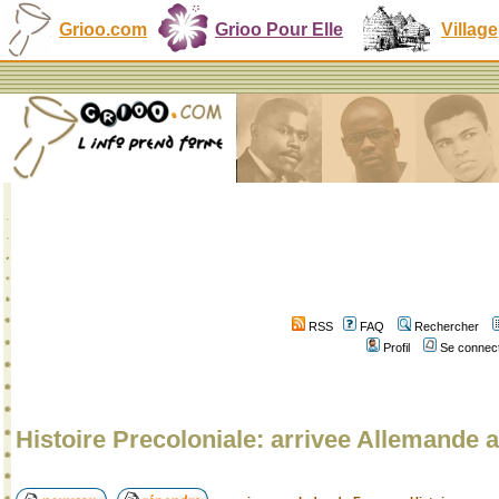
Grioo.com
Grioo Pour Elle
Village
RSS
FAQ
Rechercher
Profil
Se connect
Histoire Precoloniale: arrivee Allemand