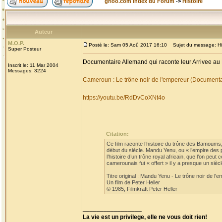
grioo.com Index du Forum
->
Histoire
Auteur
M.O.P.
Posté le: Sam 05 Aoû 2017 16:10
Sujet du message: His
Super Posteur
Documentaire Allemand qui raconte leur Arrivee au
Inscrit le: 11 Mar 2004
Messages: 3224
Cameroun : Le trône noir de l'empereur (Document
https://youtu.be/RdDvCoXNt4o
Citation:
Ce film raconte l’histoire du trône des Bamoum
début du siècle. Mandu Yenu, ou « l’empire des 
l’histoire d’un trône royal africain, que l’on pe
camerounais fut « offert » il y a presque un si
Titre original : Mandu Yenu - Le trône noir de l'
Un film de Peter Heller
© 1985, Filmkraft Peter Heller
_________________
La vie est un privilege, elle ne vous doit rien!