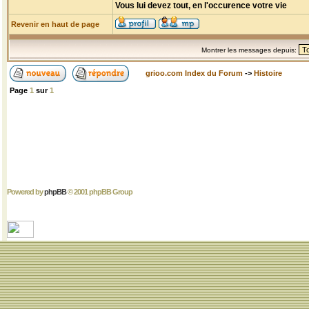
Vous lui devez tout, en l'occurence votre vie
Revenir en haut de page
Montrer les messages depuis:
grioo.com Index du Forum
->
Histoire
Page
1
sur
1
Powered by
phpBB
© 2001 phpBB Group