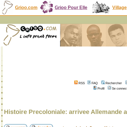
Grioo.com
Grioo Pour Elle
Village
RSS
FAQ
Rechercher
Profil
Se connect
Histoire Precoloniale: arrivee Allemand