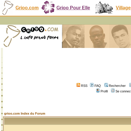
Grioo.com
Grioo Pour Elle
Village
RSS
FAQ
Rechercher
Profil
Se connect
grioo.com Index du Forum