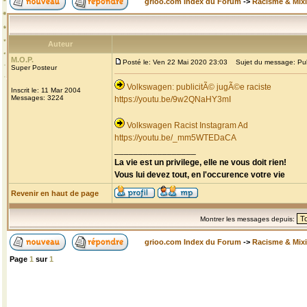
grioo.com Index du Forum
->
Racisme & Mixi
Auteur
M.O.P.
Posté le: Ven 22 Mai 2020 23:03
Sujet du message: Publi
Super Posteur
Volkswagen: publicitÃ© jugÃ©e raciste
Inscrit le: 11 Mar 2004
Messages: 3224
https://youtu.be/9w2QNaHY3mI
Volkswagen Racist Instagram Ad
https://youtu.be/_mm5WTEDaCA
_________________
La vie est un privilege, elle ne vous doit rien!
Vous lui devez tout, en l'occurence votre vie
Revenir en haut de page
Montrer les messages depuis:
grioo.com Index du Forum
->
Racisme & Mixi
Page
1
sur
1