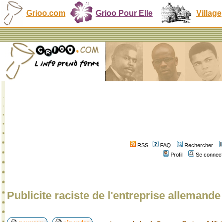
Grioo.com
Grioo Pour Elle
Village
RSS
FAQ
Rechercher
Profil
Se connect
Publicite raciste de l'entreprise alleman