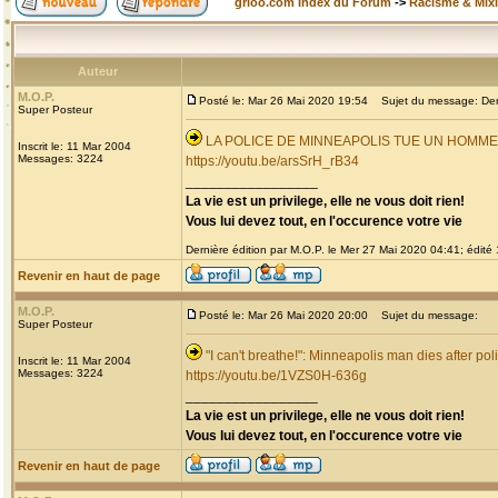
grioo.com Index du Forum
->
Racisme & Mixi
Auteur
M.O.P.
Posté le: Mar 26 Mai 2020 19:54
Sujet du message: Derni
Super Posteur
LA POLICE DE MINNEAPOLIS TUE UN HOMM
Inscrit le: 11 Mar 2004
Messages: 3224
https://youtu.be/arsSrH_rB34
_________________
La vie est un privilege, elle ne vous doit rien!
Vous lui devez tout, en l'occurence votre vie
Dernière édition par M.O.P. le Mer 27 Mai 2020 04:41; édité 1
Revenir en haut de page
M.O.P.
Posté le: Mar 26 Mai 2020 20:00
Sujet du message:
Super Posteur
"I can't breathe!": Minneapolis man dies after pol
Inscrit le: 11 Mar 2004
Messages: 3224
https://youtu.be/1VZS0H-636g
_________________
La vie est un privilege, elle ne vous doit rien!
Vous lui devez tout, en l'occurence votre vie
Revenir en haut de page