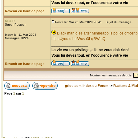
Vous lui devez tout, en l'occurence votre vie
Revenir en haut de page
M.O.P.
Posté le: Mar 26 Mai 2020 20:41
Sujet du message:
Super Posteur
Black man dies after Minneapolis police officer p
Inscrit le: 11 Mar 2004
Messages: 3224
https://youtu.be/Wxso3LqRWmQ
_________________
La vie est un privilege, elle ne vous doit rien!
Vous lui devez tout, en l'occurence votre vie
Revenir en haut de page
Montrer les messages depuis:
grioo.com Index du Forum
->
Racisme & Mixi
Page
1
sur
1