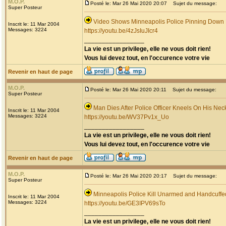
M.O.P.
Posté le: Mar 26 Mai 2020 20:07
Sujet du message:
Super Posteur
Video Shows Minneapolis Police Pinning Down
Inscrit le: 11 Mar 2004
Messages: 3224
https://youtu.be/4zJsIuJIcr4
_________________
La vie est un privilege, elle ne vous doit rien!
Vous lui devez tout, en l'occurence votre vie
Revenir en haut de page
M.O.P.
Posté le: Mar 26 Mai 2020 20:11
Sujet du message:
Super Posteur
Man Dies After Police Officer Kneels On His Nec
Inscrit le: 11 Mar 2004
Messages: 3224
https://youtu.be/WV37Pv1x_Uo
_________________
La vie est un privilege, elle ne vous doit rien!
Vous lui devez tout, en l'occurence votre vie
Revenir en haut de page
M.O.P.
Posté le: Mar 26 Mai 2020 20:17
Sujet du message:
Super Posteur
Minneapolis Police Kill Unarmed and Handcuff
Inscrit le: 11 Mar 2004
Messages: 3224
https://youtu.be/GE3IPV69sTo
_________________
La vie est un privilege, elle ne vous doit rien!