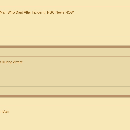
 Man Who Died After Incident | NBC News NOW
k During Arrest
ed Man