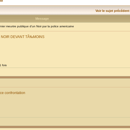
té
Voir le sujet précédent
Message
er meurtre publique d'un Noir par la police americaine
E NOIR DEVANT TÃ‰MOINS
 fois
ice confrontation