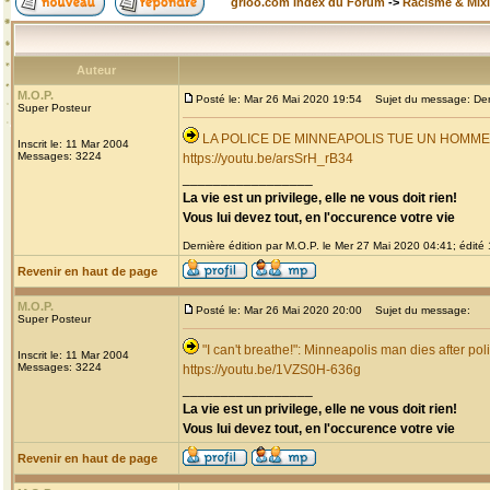
grioo.com Index du Forum
->
Racisme & Mixi
Auteur
M.O.P.
Posté le: Mar 26 Mai 2020 19:54
Sujet du message: Derni
Super Posteur
LA POLICE DE MINNEAPOLIS TUE UN HOMM
Inscrit le: 11 Mar 2004
Messages: 3224
https://youtu.be/arsSrH_rB34
_________________
La vie est un privilege, elle ne vous doit rien!
Vous lui devez tout, en l'occurence votre vie
Dernière édition par M.O.P. le Mer 27 Mai 2020 04:41; édité 1
Revenir en haut de page
M.O.P.
Posté le: Mar 26 Mai 2020 20:00
Sujet du message:
Super Posteur
"I can't breathe!": Minneapolis man dies after pol
Inscrit le: 11 Mar 2004
Messages: 3224
https://youtu.be/1VZS0H-636g
_________________
La vie est un privilege, elle ne vous doit rien!
Vous lui devez tout, en l'occurence votre vie
Revenir en haut de page