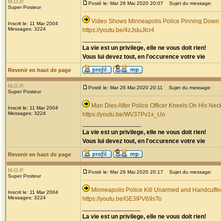
M.O.P.
Posté le: Mar 26 Mai 2020 20:07
Sujet du message:
Super Posteur
Video Shows Minneapolis Police Pinning Down
Inscrit le: 11 Mar 2004
Messages: 3224
https://youtu.be/4zJsIuJIcr4
_________________
La vie est un privilege, elle ne vous doit rien!
Vous lui devez tout, en l'occurence votre vie
Revenir en haut de page
M.O.P.
Posté le: Mar 26 Mai 2020 20:11
Sujet du message:
Super Posteur
Man Dies After Police Officer Kneels On His Nec
Inscrit le: 11 Mar 2004
Messages: 3224
https://youtu.be/WV37Pv1x_Uo
_________________
La vie est un privilege, elle ne vous doit rien!
Vous lui devez tout, en l'occurence votre vie
Revenir en haut de page
M.O.P.
Posté le: Mar 26 Mai 2020 20:17
Sujet du message:
Super Posteur
Minneapolis Police Kill Unarmed and Handcuff
Inscrit le: 11 Mar 2004
Messages: 3224
https://youtu.be/GE3IPV69sTo
_________________
La vie est un privilege, elle ne vous doit rien!