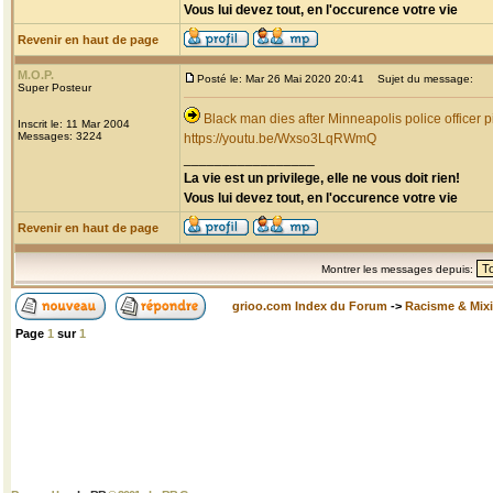
Vous lui devez tout, en l'occurence votre vie
Revenir en haut de page
M.O.P.
Posté le: Mar 26 Mai 2020 20:41
Sujet du message:
Super Posteur
Black man dies after Minneapolis police officer p
Inscrit le: 11 Mar 2004
Messages: 3224
https://youtu.be/Wxso3LqRWmQ
_________________
La vie est un privilege, elle ne vous doit rien!
Vous lui devez tout, en l'occurence votre vie
Revenir en haut de page
Montrer les messages depuis:
grioo.com Index du Forum
->
Racisme & Mixi
Page
1
sur
1