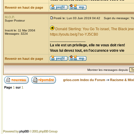
Revenir en haut de page
M.O.P.
Posté le: Lun 03 Juin 2019 04:42
Sujet du message: You 
Super Posteur
Donald Sterling: You Go To israel, The Black je
Inscrit le: 11 Mar 2004
Messages: 3224
https://youtu.be/g7so-YJ5CB0
_________________
La vie est un privilege, elle ne vous doit rien!
Vous lui devez tout, en l'occurence votre vie
Revenir en haut de page
Montrer les messages depuis:
grioo.com Index du Forum
->
Racisme & Mixi
Page
1
sur
1
Powered by
phpBB
© 2001 phpBB Group