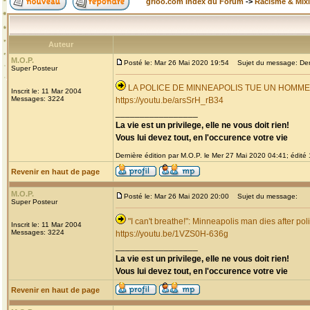
grioo.com Index du Forum
->
Racisme & Mixi
Auteur
M.O.P.
Posté le: Mar 26 Mai 2020 19:54
Sujet du message: Derni
Super Posteur
LA POLICE DE MINNEAPOLIS TUE UN HOMM
Inscrit le: 11 Mar 2004
Messages: 3224
https://youtu.be/arsSrH_rB34
_________________
La vie est un privilege, elle ne vous doit rien!
Vous lui devez tout, en l'occurence votre vie
Dernière édition par M.O.P. le Mer 27 Mai 2020 04:41; édité 1
Revenir en haut de page
M.O.P.
Posté le: Mar 26 Mai 2020 20:00
Sujet du message:
Super Posteur
"I can't breathe!": Minneapolis man dies after pol
Inscrit le: 11 Mar 2004
Messages: 3224
https://youtu.be/1VZS0H-636g
_________________
La vie est un privilege, elle ne vous doit rien!
Vous lui devez tout, en l'occurence votre vie
Revenir en haut de page