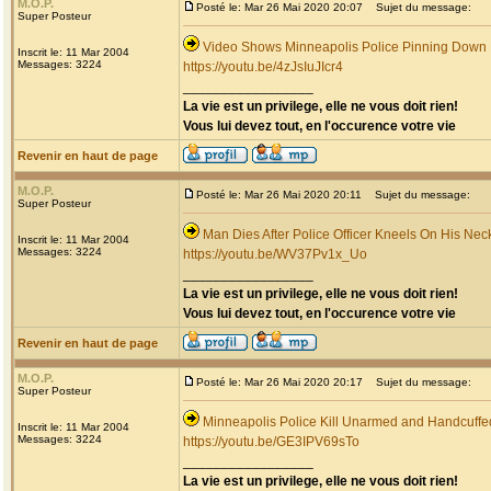
M.O.P.
Posté le: Mar 26 Mai 2020 20:07
Sujet du message:
Super Posteur
Video Shows Minneapolis Police Pinning Down
Inscrit le: 11 Mar 2004
Messages: 3224
https://youtu.be/4zJsIuJIcr4
_________________
La vie est un privilege, elle ne vous doit rien!
Vous lui devez tout, en l'occurence votre vie
Revenir en haut de page
M.O.P.
Posté le: Mar 26 Mai 2020 20:11
Sujet du message:
Super Posteur
Man Dies After Police Officer Kneels On His Nec
Inscrit le: 11 Mar 2004
Messages: 3224
https://youtu.be/WV37Pv1x_Uo
_________________
La vie est un privilege, elle ne vous doit rien!
Vous lui devez tout, en l'occurence votre vie
Revenir en haut de page
M.O.P.
Posté le: Mar 26 Mai 2020 20:17
Sujet du message:
Super Posteur
Minneapolis Police Kill Unarmed and Handcuff
Inscrit le: 11 Mar 2004
Messages: 3224
https://youtu.be/GE3IPV69sTo
_________________
La vie est un privilege, elle ne vous doit rien!