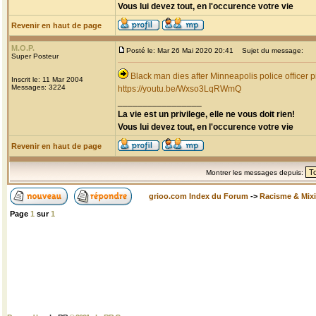
Vous lui devez tout, en l'occurence votre vie
Revenir en haut de page
M.O.P.
Posté le: Mar 26 Mai 2020 20:41
Sujet du message:
Super Posteur
Black man dies after Minneapolis police officer p
Inscrit le: 11 Mar 2004
Messages: 3224
https://youtu.be/Wxso3LqRWmQ
_________________
La vie est un privilege, elle ne vous doit rien!
Vous lui devez tout, en l'occurence votre vie
Revenir en haut de page
Montrer les messages depuis:
grioo.com Index du Forum
->
Racisme & Mixi
Page
1
sur
1