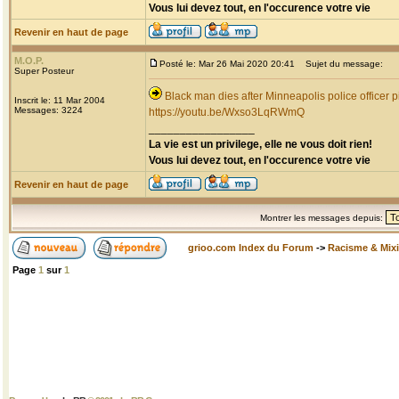
Vous lui devez tout, en l'occurence votre vie
Revenir en haut de page
M.O.P.
Posté le: Mar 26 Mai 2020 20:41
Sujet du message:
Super Posteur
Black man dies after Minneapolis police officer p
Inscrit le: 11 Mar 2004
Messages: 3224
https://youtu.be/Wxso3LqRWmQ
_________________
La vie est un privilege, elle ne vous doit rien!
Vous lui devez tout, en l'occurence votre vie
Revenir en haut de page
Montrer les messages depuis:
grioo.com Index du Forum
->
Racisme & Mixi
Page
1
sur
1