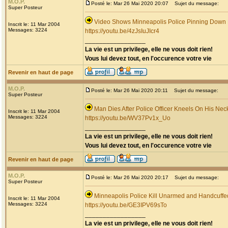
M.O.P.
Posté le: Mar 26 Mai 2020 20:07
Sujet du message:
Super Posteur
Video Shows Minneapolis Police Pinning Down
Inscrit le: 11 Mar 2004
Messages: 3224
https://youtu.be/4zJsIuJIcr4
_________________
La vie est un privilege, elle ne vous doit rien!
Vous lui devez tout, en l'occurence votre vie
Revenir en haut de page
M.O.P.
Posté le: Mar 26 Mai 2020 20:11
Sujet du message:
Super Posteur
Man Dies After Police Officer Kneels On His Nec
Inscrit le: 11 Mar 2004
Messages: 3224
https://youtu.be/WV37Pv1x_Uo
_________________
La vie est un privilege, elle ne vous doit rien!
Vous lui devez tout, en l'occurence votre vie
Revenir en haut de page
M.O.P.
Posté le: Mar 26 Mai 2020 20:17
Sujet du message:
Super Posteur
Minneapolis Police Kill Unarmed and Handcuff
Inscrit le: 11 Mar 2004
Messages: 3224
https://youtu.be/GE3IPV69sTo
_________________
La vie est un privilege, elle ne vous doit rien!