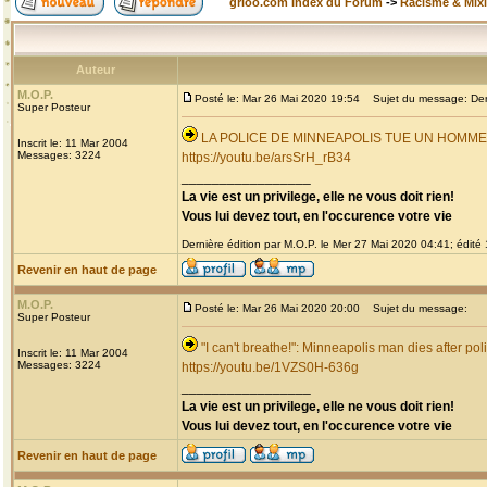
grioo.com Index du Forum
->
Racisme & Mixi
Auteur
M.O.P.
Posté le: Mar 26 Mai 2020 19:54
Sujet du message: Derni
Super Posteur
LA POLICE DE MINNEAPOLIS TUE UN HOMM
Inscrit le: 11 Mar 2004
Messages: 3224
https://youtu.be/arsSrH_rB34
_________________
La vie est un privilege, elle ne vous doit rien!
Vous lui devez tout, en l'occurence votre vie
Dernière édition par M.O.P. le Mer 27 Mai 2020 04:41; édité 1
Revenir en haut de page
M.O.P.
Posté le: Mar 26 Mai 2020 20:00
Sujet du message:
Super Posteur
"I can't breathe!": Minneapolis man dies after pol
Inscrit le: 11 Mar 2004
Messages: 3224
https://youtu.be/1VZS0H-636g
_________________
La vie est un privilege, elle ne vous doit rien!
Vous lui devez tout, en l'occurence votre vie
Revenir en haut de page