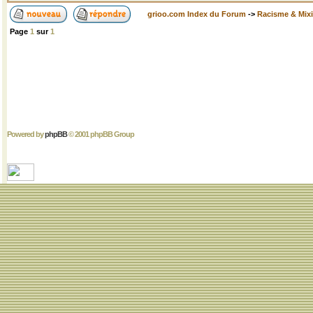
grioo.com Index du Forum
->
Racisme & Mixi
Page
1
sur
1
Powered by
phpBB
© 2001 phpBB Group