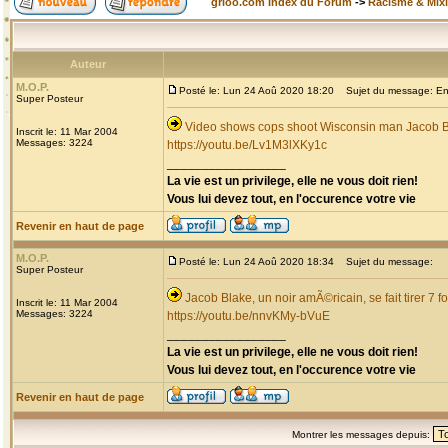
grioo.com Index du Forum
->
Racisme & Mixi
Auteur
M.O.P.
Posté le: Lun 24 Aoû 2020 18:20
Sujet du message: Enco
Super Posteur
Video shows cops shoot Wisconsin man Jacob Bla
Inscrit le: 11 Mar 2004
Messages: 3224
https://youtu.be/Lv1M3lXKy1c
_________________
La vie est un privilege, elle ne vous doit rien!
Vous lui devez tout, en l'occurence votre vie
Revenir en haut de page
M.O.P.
Posté le: Lun 24 Aoû 2020 18:34
Sujet du message:
Super Posteur
Jacob Blake, un noir amÃ©ricain, se fait tirer 7 f
Inscrit le: 11 Mar 2004
Messages: 3224
https://youtu.be/nnvKMy-bVuE
_________________
La vie est un privilege, elle ne vous doit rien!
Vous lui devez tout, en l'occurence votre vie
Revenir en haut de page
Montrer les messages depuis: