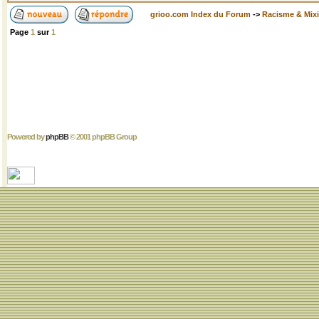
grioo.com Index du Forum
->
Racisme & Mixi
Page
1
sur
1
Powered by
phpBB
© 2001 phpBB Group