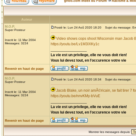
grioo.com Index du Forum
->
Racisme & Mixi
Auteur
M.O.P.
Posté le: Lun 24 Aoû 2020 18:20
Sujet du message: Enco
Super Posteur
Video shows cops shoot Wisconsin man Jacob Bla
Inscrit le: 11 Mar 2004
Messages: 3224
https://youtu.be/Lv1M3lXKy1c
_________________
La vie est un privilege, elle ne vous doit rien!
Vous lui devez tout, en l'occurence votre vie
Revenir en haut de page
M.O.P.
Posté le: Lun 24 Aoû 2020 18:34
Sujet du message:
Super Posteur
Jacob Blake, un noir amÃ©ricain, se fait tirer 7 f
Inscrit le: 11 Mar 2004
Messages: 3224
https://youtu.be/nnvKMy-bVuE
_________________
La vie est un privilege, elle ne vous doit rien!
Vous lui devez tout, en l'occurence votre vie
Revenir en haut de page
Montrer les messages depuis: