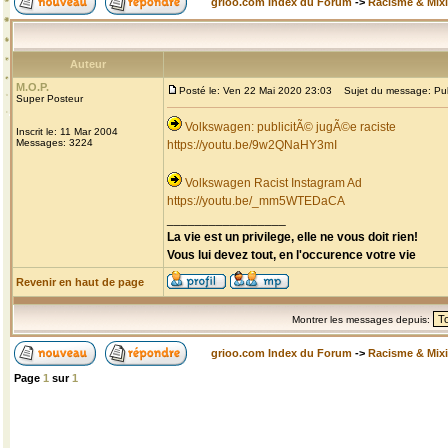
grioo.com Index du Forum
->
Racisme & Mixi
Auteur
M.O.P.
Posté le: Ven 22 Mai 2020 23:03
Sujet du message: Publi
Super Posteur
Volkswagen: publicitÃ© jugÃ©e raciste
Inscrit le: 11 Mar 2004
Messages: 3224
https://youtu.be/9w2QNaHY3mI
Volkswagen Racist Instagram Ad
https://youtu.be/_mm5WTEDaCA
_________________
La vie est un privilege, elle ne vous doit rien!
Vous lui devez tout, en l'occurence votre vie
Revenir en haut de page
Montrer les messages depuis:
grioo.com Index du Forum
->
Racisme & Mixi
Page
1
sur
1