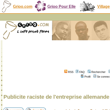
Grioo.com
Grioo Pour Elle
Village
RSS
FAQ
Rechercher
Profil
Se connect
Publicite raciste de l'entreprise alleman