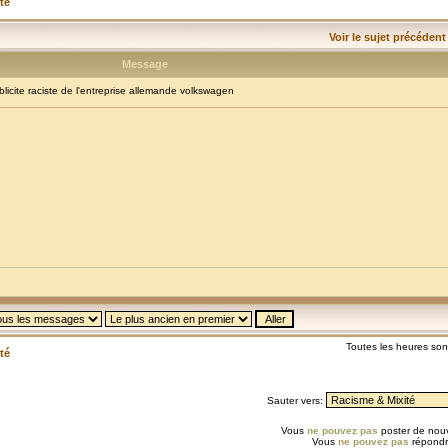
té
Voir le sujet précédent
Message
cite raciste de l'entreprise allemande volkswagen
Toutes les heures so
té
Sauter vers:
Vous
ne pouvez pas
poster de nouv
Vous
ne pouvez pas
répondr