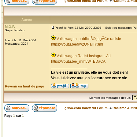
grioo.com Index du Forum
->
Racisme & Mixi
Auteur
M.O.P.
Posté le: Ven 22 Mai 2020 23:03
Sujet du message: Publi
Super Posteur
Volkswagen: publicitÃ© jugÃ©e raciste
Inscrit le: 11 Mar 2004
Messages: 3224
https://youtu.be/9w2QNaHY3mI
Volkswagen Racist Instagram Ad
https://youtu.be/_mm5WTEDaCA
_________________
La vie est un privilege, elle ne vous doit rien!
Vous lui devez tout, en l'occurence votre vie
Revenir en haut de page
Montrer les messages depuis:
grioo.com Index du Forum
->
Racisme & Mixi
Page
1
sur
1