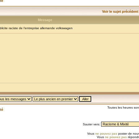
té
Voir le sujet précédent
Message
cite raciste de l'entreprise allemande volkswagen
Toutes les heures so
té
Sauter vers:
Vous
ne pouvez pas
poster de nouv
Vous
ne pouvez pas
répondr