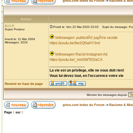
grioo.com Index du Forum
->
Racisme & Mixi
Auteur
M.O.P.
Posté le: Ven 22 Mai 2020 23:03
Sujet du message: Publi
Super Posteur
Volkswagen: publicitÃ© jugÃ©e raciste
Inscrit le: 11 Mar 2004
Messages: 3224
https://youtu.be/9w2QNaHY3mI
Volkswagen Racist Instagram Ad
https://youtu.be/_mm5WTEDaCA
_________________
La vie est un privilege, elle ne vous doit rien!
Vous lui devez tout, en l'occurence votre vie
Revenir en haut de page
Montrer les messages depuis:
grioo.com Index du Forum
->
Racisme & Mixi
Page
1
sur
1