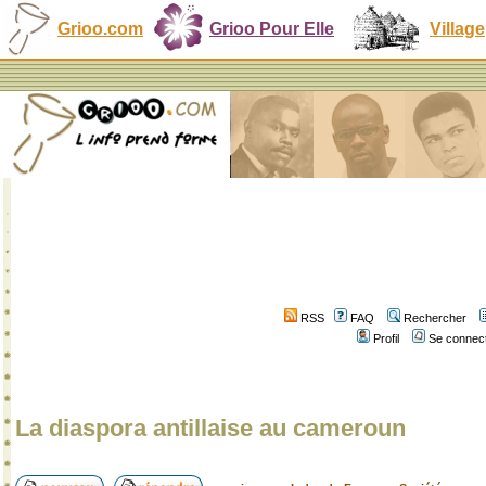
Grioo.com
Grioo Pour Elle
Village
RSS
FAQ
Rechercher
Profil
Se connect
La diaspora antillaise au cameroun