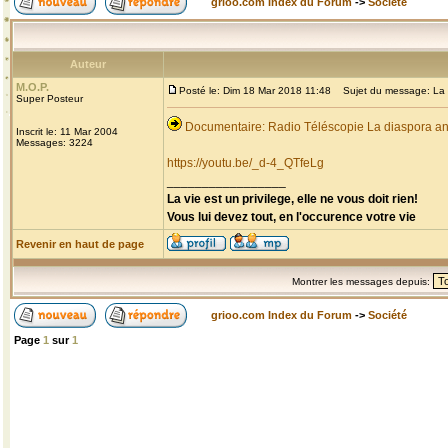
grioo.com Index du Forum
->
Société
Auteur
M.O.P.
Posté le: Dim 18 Mar 2018 11:48
Sujet du message: La d
Super Posteur
Documentaire: Radio Téléscopie La diaspora an
Inscrit le: 11 Mar 2004
Messages: 3224
https://youtu.be/_d-4_QTfeLg
_________________
La vie est un privilege, elle ne vous doit rien!
Vous lui devez tout, en l'occurence votre vie
Revenir en haut de page
Montrer les messages depuis:
grioo.com Index du Forum
->
Société
Page
1
sur
1