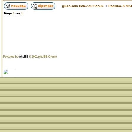
grioo.com Index du Forum
->
Racisme & Mixi
Page
1
sur
1
Powered by
phpBB
© 2001 phpBB Group