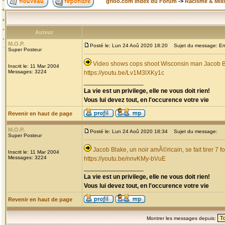
grioo.com Index du Forum
->
Racisme & Mixi
Auteur
M.O.P.
Posté le: Lun 24 Aoû 2020 18:20
Sujet du message: Enco
Super Posteur
Video shows cops shoot Wisconsin man Jacob Bla
Inscrit le: 11 Mar 2004
Messages: 3224
https://youtu.be/Lv1M3lXKy1c
_________________
La vie est un privilege, elle ne vous doit rien!
Vous lui devez tout, en l'occurence votre vie
Revenir en haut de page
M.O.P.
Posté le: Lun 24 Aoû 2020 18:34
Sujet du message:
Super Posteur
Jacob Blake, un noir amÃ©ricain, se fait tirer 7 f
Inscrit le: 11 Mar 2004
Messages: 3224
https://youtu.be/nnvKMy-bVuE
_________________
La vie est un privilege, elle ne vous doit rien!
Vous lui devez tout, en l'occurence votre vie
Revenir en haut de page
Montrer les messages depuis: