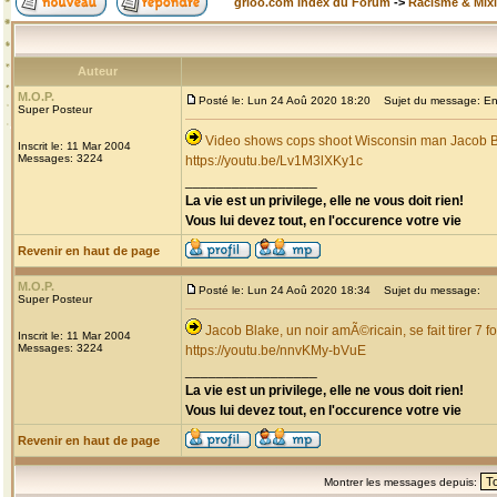
grioo.com Index du Forum
->
Racisme & Mixi
Auteur
M.O.P.
Posté le: Lun 24 Aoû 2020 18:20
Sujet du message: Enco
Super Posteur
Video shows cops shoot Wisconsin man Jacob Bla
Inscrit le: 11 Mar 2004
Messages: 3224
https://youtu.be/Lv1M3lXKy1c
_________________
La vie est un privilege, elle ne vous doit rien!
Vous lui devez tout, en l'occurence votre vie
Revenir en haut de page
M.O.P.
Posté le: Lun 24 Aoû 2020 18:34
Sujet du message:
Super Posteur
Jacob Blake, un noir amÃ©ricain, se fait tirer 7 f
Inscrit le: 11 Mar 2004
Messages: 3224
https://youtu.be/nnvKMy-bVuE
_________________
La vie est un privilege, elle ne vous doit rien!
Vous lui devez tout, en l'occurence votre vie
Revenir en haut de page
Montrer les messages depuis: