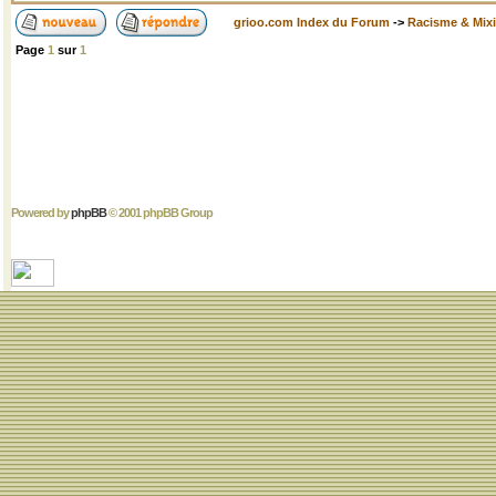
grioo.com Index du Forum
->
Racisme & Mixi
Page
1
sur
1
Powered by
phpBB
© 2001 phpBB Group