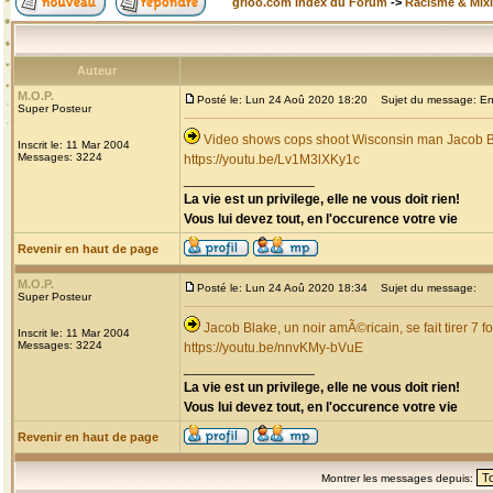
grioo.com Index du Forum
->
Racisme & Mixi
Auteur
M.O.P.
Posté le: Lun 24 Aoû 2020 18:20
Sujet du message: Enco
Super Posteur
Video shows cops shoot Wisconsin man Jacob Bla
Inscrit le: 11 Mar 2004
Messages: 3224
https://youtu.be/Lv1M3lXKy1c
_________________
La vie est un privilege, elle ne vous doit rien!
Vous lui devez tout, en l'occurence votre vie
Revenir en haut de page
M.O.P.
Posté le: Lun 24 Aoû 2020 18:34
Sujet du message:
Super Posteur
Jacob Blake, un noir amÃ©ricain, se fait tirer 7 f
Inscrit le: 11 Mar 2004
Messages: 3224
https://youtu.be/nnvKMy-bVuE
_________________
La vie est un privilege, elle ne vous doit rien!
Vous lui devez tout, en l'occurence votre vie
Revenir en haut de page
Montrer les messages depuis: