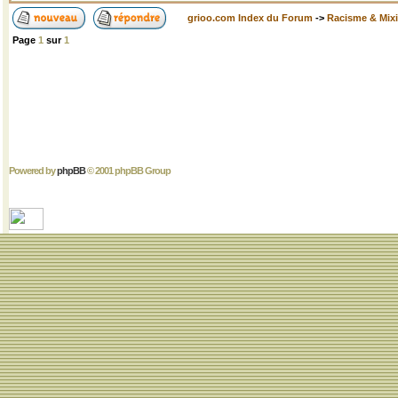
grioo.com Index du Forum
->
Racisme & Mixi
Page
1
sur
1
Powered by
phpBB
© 2001 phpBB Group