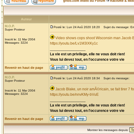
grioo.com Index du Forum
->
Racisme & Mixi
Auteur
M.O.P.
Posté le: Lun 24 Aoû 2020 18:20
Sujet du message: Enco
Super Posteur
Video shows cops shoot Wisconsin man Jacob Bla
Inscrit le: 11 Mar 2004
Messages: 3224
https://youtu.be/Lv1M3lXKy1c
_________________
La vie est un privilege, elle ne vous doit rien!
Vous lui devez tout, en l'occurence votre vie
Revenir en haut de page
M.O.P.
Posté le: Lun 24 Aoû 2020 18:34
Sujet du message:
Super Posteur
Jacob Blake, un noir amÃ©ricain, se fait tirer 7 f
Inscrit le: 11 Mar 2004
Messages: 3224
https://youtu.be/nnvKMy-bVuE
_________________
La vie est un privilege, elle ne vous doit rien!
Vous lui devez tout, en l'occurence votre vie
Revenir en haut de page
Montrer les messages depuis: