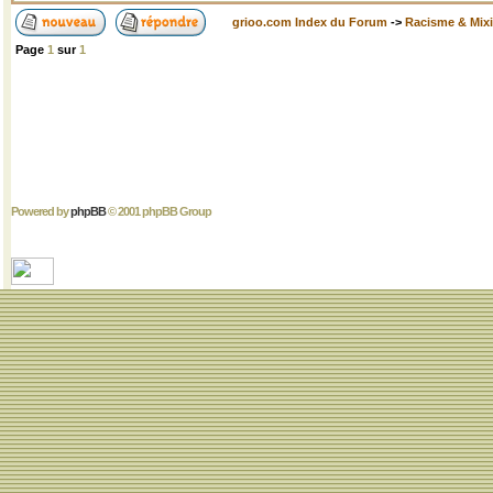
grioo.com Index du Forum
->
Racisme & Mixi
Page
1
sur
1
Powered by
phpBB
© 2001 phpBB Group