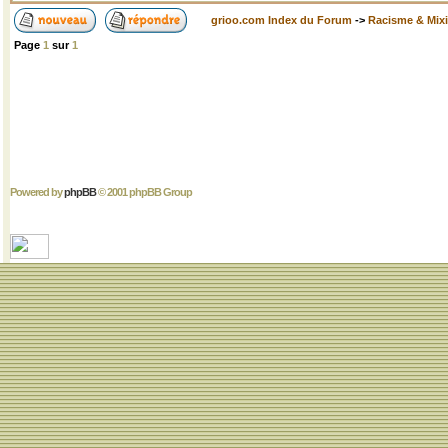
grioo.com Index du Forum
->
Racisme & Mixi
Page
1
sur
1
Powered by
phpBB
© 2001 phpBB Group