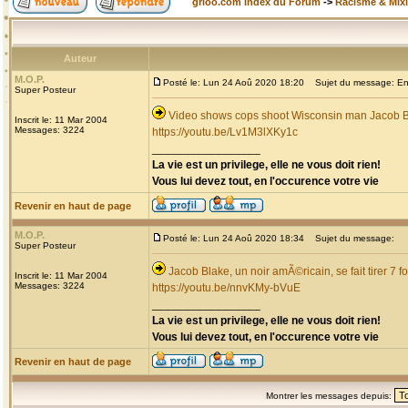
grioo.com Index du Forum
->
Racisme & Mixi
Auteur
M.O.P.
Posté le: Lun 24 Aoû 2020 18:20
Sujet du message: Enco
Super Posteur
Video shows cops shoot Wisconsin man Jacob Bla
Inscrit le: 11 Mar 2004
Messages: 3224
https://youtu.be/Lv1M3lXKy1c
_________________
La vie est un privilege, elle ne vous doit rien!
Vous lui devez tout, en l'occurence votre vie
Revenir en haut de page
M.O.P.
Posté le: Lun 24 Aoû 2020 18:34
Sujet du message:
Super Posteur
Jacob Blake, un noir amÃ©ricain, se fait tirer 7 f
Inscrit le: 11 Mar 2004
Messages: 3224
https://youtu.be/nnvKMy-bVuE
_________________
La vie est un privilege, elle ne vous doit rien!
Vous lui devez tout, en l'occurence votre vie
Revenir en haut de page
Montrer les messages depuis: