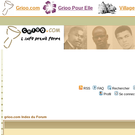
Grioo.com
Grioo Pour Elle
Village
RSS
FAQ
Rechercher
Profil
Se connect
grioo.com Index du Forum